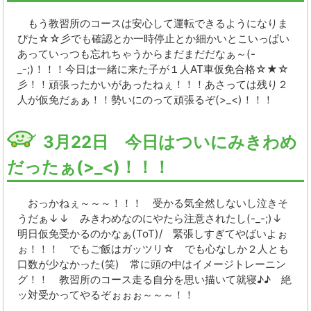
もう教習所のコースは安心して運転できるようになりま
ぴた☆☆彡でも確認とか一時停止とか細かいとこいっぱい
あっていっつも忘れちゃうからまだまだだなぁ～(-
_-;)！！！今日は一緒に来た子が１人AT車仮免合格☆★☆
彡！！頑張ったかいがあったねぇ！！！あさっては残り２
人が仮免だぁぁ！！勢いにのって頑張るぞ(>_<)！！！
3月22日 今日はついにみきわめ
だったぁ(>_<)！！！
おっかねぇ～～～！！！ 受かる気全然しないし泣きそ
うだぁ↓↓ みきわめなのにやたら注意されたし(-_-;)↓
明日仮免受かるのかなぁ(ToT)/ 緊張しすぎてやばいよぉ
ぉ！！！ でもご飯はガッツリ☆ でも心なしか２人とも
口数が少なかった(笑) 常に頭の中はイメージトレーニン
グ！！ 教習所のコース走る自分を思い描いて就寝♪♪ 絶
ッ対受かってやるぞぉぉぉ～～～！！