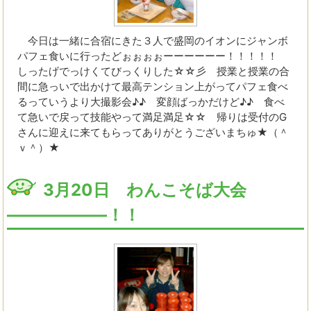
今日は一緒に合宿にきた３人で盛岡のイオンにジャンボ
パフェ食いに行ったどぉぉぉぉーーーーーー！！！！！
しったげでっけくてびっくりした☆☆彡 授業と授業の合
間に急っいで出かけて最高テンション上がってパフェ食べ
るっていうより大撮影会♪♪ 変顔ばっかだけど♪♪ 食べ
て急いで戻って技能やって満足満足☆☆ 帰りは受付のG
さんに迎えに来てもらってありがとうございまちゅ★（＾
ｖ＾）★
3月20日 わんこそば大会
――――――！！