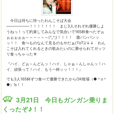
今日は待ちに待ったわんこそば大会
――――――！！！！！！！ まじ3人それぞれ優勝しよ
うねっ！って約束してみんなで気合いで165杯食べたぞぉ
ぉぉぉぉぉ～～～～～～(^_^;)！！！！ 腹パンパンッ
ッ！！ 食べものなんて見るのもやだぁ(ToT)/↓↓ わん
こそば入れてくれるときの歌みたいのに乗せられてガッツ
リ食っちゃった☆
『ハイ、どぉ～んどんッ！ハイ、しゃぁ～んしゃんッ！ハ
イ、頑張って！ハイ、もう一杯ッッ！！！』
でも3人165杯ずつ食べて優勝できたからOK牧場（●＾o＾
●）Ъ！！
3月21日 今日もガンガン乗りま
くったぞ♪！！