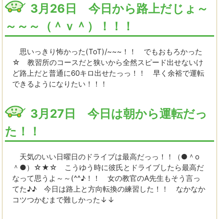
3月26日 今日から路上だじょ～
～～～（＾ｖ＾）！！！
思いっきり怖かった(ToT)/~~~！！ でもおもろかった
☆ 教習所のコースだと狭いから全然スピード出せないけ
ど路上だと普通に60キロ出せたっっ！！ 早く余裕で運転
できるようになりたい！！！
3月27日 今日は朝から運転だっ
た！！
天気のいい日曜日のドライブは最高だっっ！！（●＾o
＾●）☆★☆ こうゆう時に彼氏とドライブしたら最高だ
なって思うよ～～(^^♪！！ 女の教官のA先生もそう言っ
てた♪♪ 今日は路上と方向転換の練習した！！ なかなか
コツつかむまで難しかった↓↓