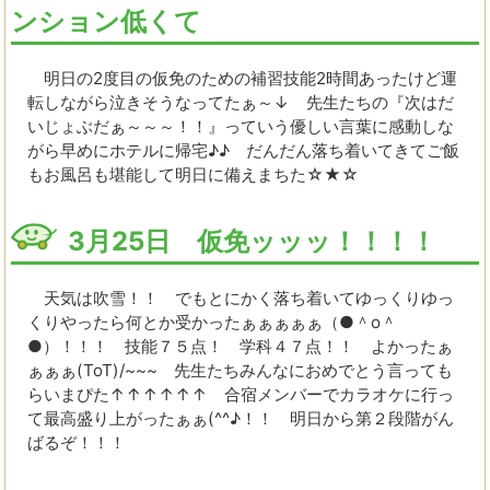
ンション低くて
明日の2度目の仮免のための補習技能2時間あったけど運
転しながら泣きそうなってたぁ～↓ 先生たちの『次はだ
いじょぶだぁ～～～！！』っていう優しい言葉に感動しな
がら早めにホテルに帰宅♪♪ だんだん落ち着いてきてご飯
もお風呂も堪能して明日に備えまちた☆★☆
3月25日 仮免ッッッ！！！！
天気は吹雪！！ でもとにかく落ち着いてゆっくりゆっ
くりやったら何とか受かったぁぁぁぁぁ（●＾o＾
●）！！！ 技能７５点！ 学科４７点！！ よかったぁ
ぁぁぁ(ToT)/~~~ 先生たちみんなにおめでとう言っても
らいまぴた↑↑↑↑↑↑ 合宿メンバーでカラオケに行っ
て最高盛り上がったぁぁ(^^♪！！ 明日から第２段階がん
ばるぞ！！！