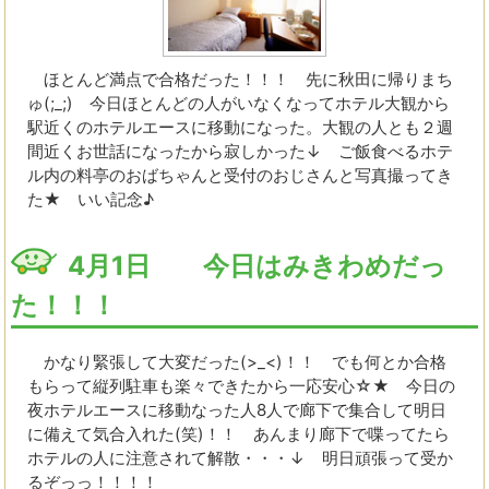
ほとんど満点で合格だった！！！ 先に秋田に帰りまち
ゅ(;_;) 今日ほとんどの人がいなくなってホテル大観から
駅近くのホテルエースに移動になった。大観の人とも２週
間近くお世話になったから寂しかった↓ ご飯食べるホテ
ル内の料亭のおばちゃんと受付のおじさんと写真撮ってき
た★ いい記念♪
4月1日 今日はみきわめだっ
た！！！
かなり緊張して大変だった(>_<)！！ でも何とか合格
もらって縦列駐車も楽々できたから一応安心☆★ 今日の
夜ホテルエースに移動なった人8人で廊下で集合して明日
に備えて気合入れた(笑)！！ あんまり廊下で喋ってたら
ホテルの人に注意されて解散・・・↓ 明日頑張って受か
るぞっっ！！！！