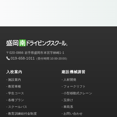
〒020-0866 岩手県盛岡市本宮字林崎1-1
019-658-1011
（受付時間 10:00-20:00）
入校案内
建設機械講習
-
施設案内
-
人材開発
-
教習車種
-
フォークリフト
-
学生コース
-
小型移動式クレーン
-
各種プラン
-
玉掛け
-
スクールバス
-
車両系
-
教育訓練給付金制度
-
お問い合わせ