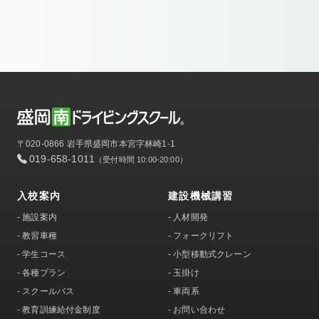
〒020-0866 岩手県盛岡市本宮字林崎1-1
019-658-1011
（受付時間 10:00-20:00）
入校案内
建設機械講習
-
施設案内
-
人材開発
-
教習車種
-
フォークリフト
-
学生コース
-
小型移動式クレーン
-
各種プラン
-
玉掛け
-
スクールバス
-
車両系
-
教育訓練給付金制度
-
お問い合わせ