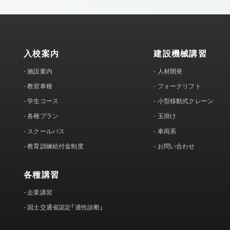
入校案内
建設機械講習
-
施設案内
-
人材開発
-
教習車種
-
フォークリフト
-
学生コース
-
小型移動式クレーン
-
各種プラン
-
玉掛け
-
スクールバス
-
車両系
-
教育訓練給付金制度
-
お問い合わせ
各種講習
-
企業講習
-
国土交通省認定「適性診断」