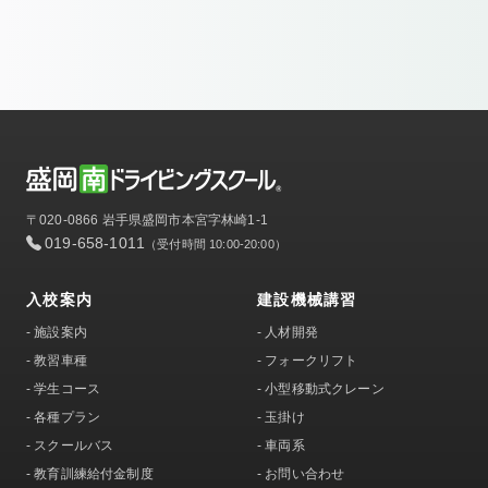
〒020-0866 岩手県盛岡市本宮字林崎1-1
019-658-1011
（受付時間 10:00-20:00）
入校案内
建設機械講習
-
施設案内
-
人材開発
-
教習車種
-
フォークリフト
-
学生コース
-
小型移動式クレーン
-
各種プラン
-
玉掛け
-
スクールバス
-
車両系
-
教育訓練給付金制度
-
お問い合わせ