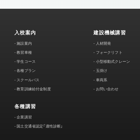
入校案内
建設機械講習
-
施設案内
-
人材開発
-
教習車種
-
フォークリフト
-
学生コース
-
小型移動式クレーン
-
各種プラン
-
玉掛け
-
スクールバス
-
車両系
-
教育訓練給付金制度
-
お問い合わせ
各種講習
-
企業講習
-
国土交通省認定「適性診断」