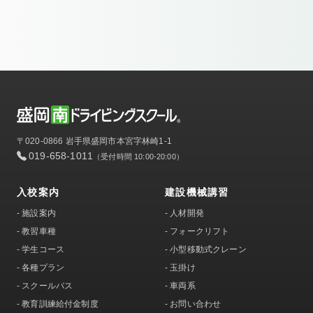
〒020-0866 岩手県盛岡市本宮字林崎1-1
019-658-1011
（受付時間 10:00-20:00）
入校案内
建設機械講習
-
施設案内
-
人材開発
-
教習車種
-
フォークリフト
-
学生コース
-
小型移動式クレーン
-
各種プラン
-
玉掛け
-
スクールバス
-
車両系
-
教育訓練給付金制度
-
お問い合わせ