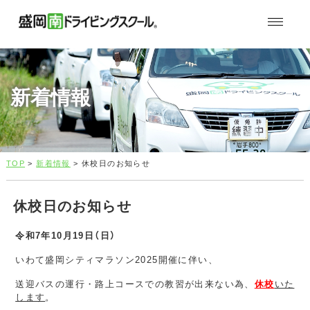
新着情報
TOP
>
新着情報
> 休校日のお知らせ
休校日のお知らせ
令和7年10月19日（日）
いわて盛岡シティマラソン2025開催に伴い、
送迎バスの運行・路上コースでの教習が出来ない為、
休校
いた
します
。