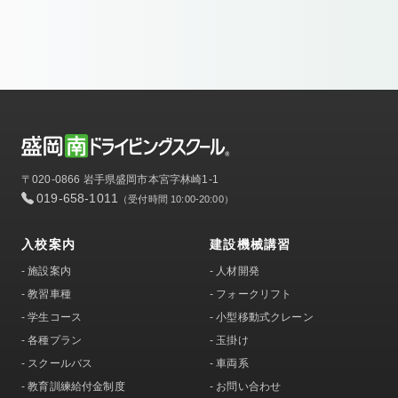
〒020-0866 岩手県盛岡市本宮字林崎1-1
019-658-1011
（受付時間 10:00-20:00）
入校案内
建設機械講習
-
施設案内
-
人材開発
-
教習車種
-
フォークリフト
-
学生コース
-
小型移動式クレーン
-
各種プラン
-
玉掛け
-
スクールバス
-
車両系
-
教育訓練給付金制度
-
お問い合わせ