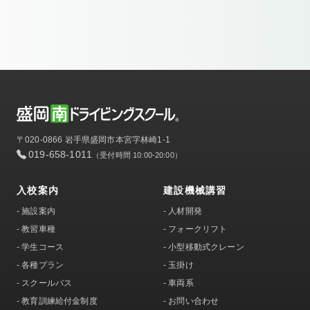
〒020-0866 岩手県盛岡市本宮字林崎1-1
019-658-1011
（受付時間 10:00-20:00）
入校案内
建設機械講習
-
施設案内
-
人材開発
-
教習車種
-
フォークリフト
-
学生コース
-
小型移動式クレーン
-
各種プラン
-
玉掛け
-
スクールバス
-
車両系
-
教育訓練給付金制度
-
お問い合わせ