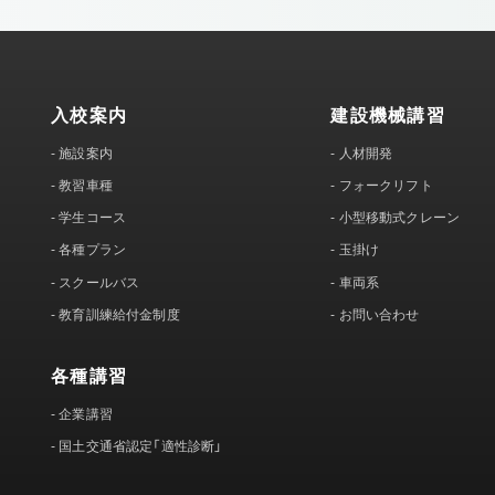
入校案内
建設機械講習
-
施設案内
-
人材開発
-
教習車種
-
フォークリフト
-
学生コース
-
小型移動式クレーン
-
各種プラン
-
玉掛け
-
スクールバス
-
車両系
-
教育訓練給付金制度
-
お問い合わせ
各種講習
-
企業講習
-
国土交通省認定「適性診断」