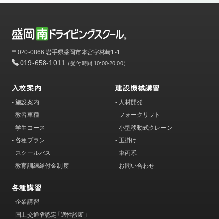
〒020-0866 岩手県盛岡市本宮字林崎1-1
019-658-1011
（受付時間 10:00-20:00）
入校案内
建設機械講習
-
施設案内
-
人材開発
-
教習車種
-
フォークリフト
-
学生コース
-
小型移動式クレーン
-
各種プラン
-
玉掛け
-
スクールバス
-
車両系
-
教育訓練給付金制度
-
お問い合わせ
各種講習
-
企業講習
-
国土交通省認定「適性診断」