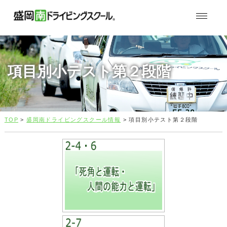
項目別小テスト第２段階
TOP
>
盛岡南ドライビングスクール情報
> 項目別小テスト第２段階