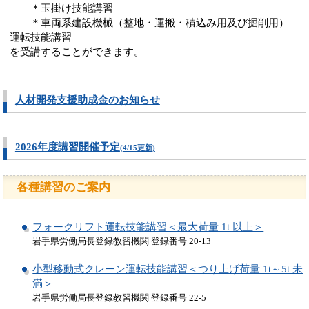
＊玉掛け技能講習
＊車両系建設機械（整地・運搬・積込み用及び掘削用）
運転技能講習
を受講することができます。
人材開発支援助成金のお知らせ
2026年度講習開催予定
(4/15更新)
各種講習のご案内
フォークリフト運転技能講習＜最大荷量 1t 以上＞
岩手県労働局長登録教習機関 登録番号 20-13
小型移動式クレーン運転技能講習＜つり上げ荷量 1t～5t 未
満＞
岩手県労働局長登録教習機関 登録番号 22-5